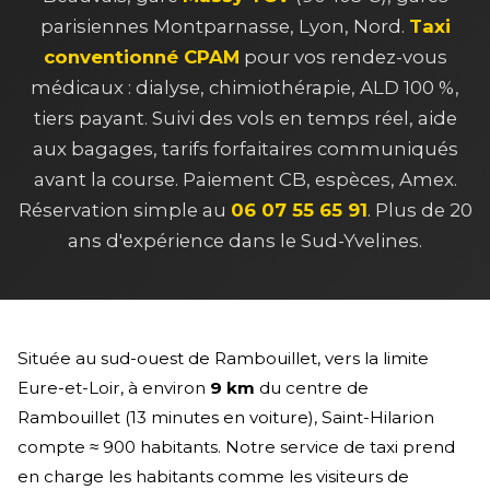
parisiennes Montparnasse, Lyon, Nord.
Taxi
conventionné CPAM
pour vos rendez-vous
médicaux : dialyse, chimiothérapie, ALD 100 %,
tiers payant. Suivi des vols en temps réel, aide
aux bagages, tarifs forfaitaires communiqués
avant la course. Paiement CB, espèces, Amex.
Réservation simple au
06 07 55 65 91
. Plus de 20
ans d'expérience dans le Sud-Yvelines.
Située au sud-ouest de Rambouillet, vers la limite
Eure-et-Loir, à environ
9 km
du centre de
Rambouillet (13 minutes en voiture), Saint-Hilarion
compte ≈ 900 habitants. Notre service de taxi prend
en charge les habitants comme les visiteurs de