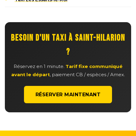
BESOIN D'UN TAXI À SAINT-HILARION
?
Réservez en 1 minute.
Tarif fixe communiqué
avant le départ
, paiement CB / espèces / Amex.
RÉSERVER MAINTENANT