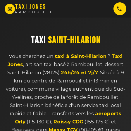
TAXI JONES
RAMBOUILLET
TAXI
SAINT-HILARION
Vous cherchez un
taxi à Saint-Hilarion
?
Taxi
Jones
, artisan taxi basé à Rambouillet, dessert
Saint-Hilarion (78125)
24h/24 et 7j/7
. Située à 9
km du centre de Rambouillet (~13 min en
voiture), commune village authentique du Sud-
Yvelines, proche de la forêt de Rambouillet,
Saint-Hilarion bénéficie d'un service taxi local
rapide et fiable. Transferts vers les
aéroports
Orly
(115-130 €),
Roissy CDG
(155-175 €) et
Beauvais, gare
Massy TGV
(90-105 €), gares