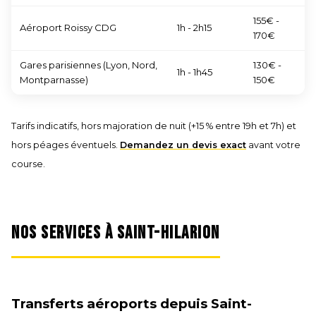
155€ -
Aéroport Roissy CDG
1h - 2h15
170€
Gares parisiennes (Lyon, Nord,
130€ -
1h - 1h45
Montparnasse)
150€
Tarifs indicatifs, hors majoration de nuit (+15 % entre 19h et 7h) et
hors péages éventuels.
Demandez un devis exact
avant votre
course.
NOS SERVICES À SAINT-HILARION
Transferts aéroports depuis Saint-