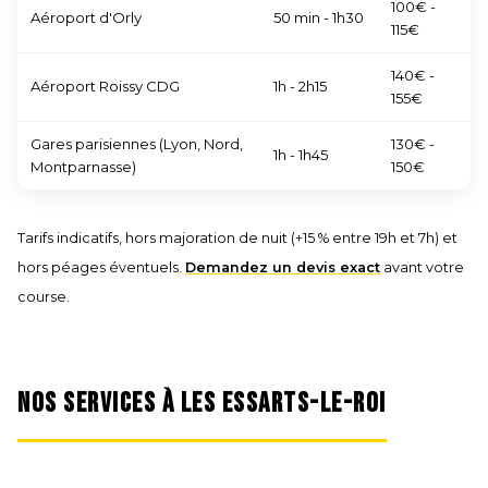
100€ -
Aéroport d'Orly
50 min - 1h30
115€
140€ -
Aéroport Roissy CDG
1h - 2h15
155€
Gares parisiennes (Lyon, Nord,
130€ -
1h - 1h45
Montparnasse)
150€
Tarifs indicatifs, hors majoration de nuit (+15 % entre 19h et 7h) et
hors péages éventuels.
Demandez un devis exact
avant votre
course.
NOS SERVICES À LES ESSARTS-LE-ROI