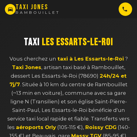
TAXI JONES
RAMBOUILLET
TAXI
LES ESSARTS-LE-ROI
Vous cherchez un
taxi à Les Essarts-le-Roi
?
Taxi Jones
, artisan taxi basé à Rambouillet,
dessert Les Essarts-le-Roi (78690)
24h/24 et
7j/7
. Située à 10 km du centre de Rambouillet
(~13 min en voiture), commune avec sa gare
ligne N (Transilien) et son église Saint-Pierre-
Saint-Paul, Les Essarts-le-Roi bénéficie d'un
service taxi local rapide et fiable. Transferts vers
les
aéroports Orly
(105-115 €),
Roissy CDG
(140-
155 €) et Beauvais, gare
Massy TGV
(85-95 €),