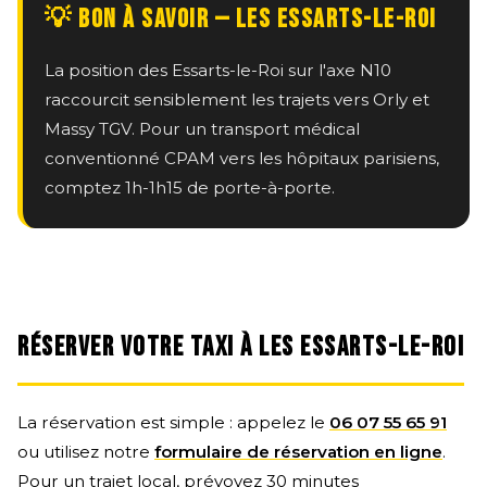
💡 BON À SAVOIR — LES ESSARTS-LE-ROI
La position des Essarts-le-Roi sur l'axe N10
raccourcit sensiblement les trajets vers Orly et
Massy TGV. Pour un transport médical
conventionné CPAM vers les hôpitaux parisiens,
comptez 1h-1h15 de porte-à-porte.
RÉSERVER VOTRE TAXI À LES ESSARTS-LE-ROI
La réservation est simple : appelez le
06 07 55 65 91
ou utilisez notre
formulaire de réservation en ligne
.
Pour un trajet local, prévoyez 30 minutes