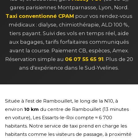
gares parisiennes Montparnasse, Lyon, Nord.
Taxi conventionné CPAM
pour vos rendez-vous
médicaux : dialyse, chimiothérapie, ALD 100 %,
tiers payant. Suivi des vols en temps réel, aide
aux bagages, tarifs forfaitaires communiqués
avant la course. Paiement CB, espèces, Amex.
Réservation simple au
06 07 55 65 91
. Plus de 20
ans d'expérience dans le Sud-Yvelines.
Située à l'est de Rambouillet, le long de la N10, à
environ
10 km
du centre de Rambouillet (13 minutes
en voiture), Les Essarts-le-Roi compte ≈ 6 700
habitants. Notre service de taxi prend en charge les
habitants comme les visiteurs de passage, à proximité