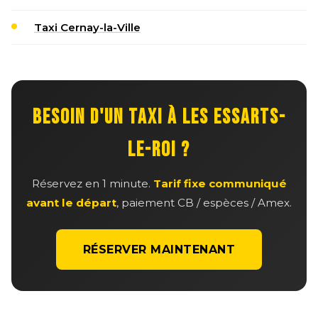
Taxi Cernay-la-Ville
BESOIN D'UN TAXI À LES ESSARTS-
LE-ROI ?
Réservez en 1 minute.
Tarif fixe communiqué
avant le départ
, paiement CB / espèces / Amex.
RÉSERVER MAINTENANT