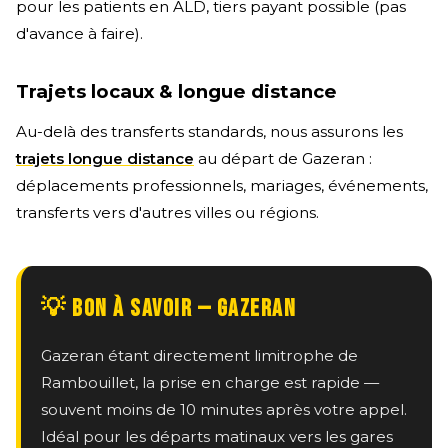
pour les patients en ALD, tiers payant possible (pas
d'avance à faire).
Trajets locaux & longue distance
Au-delà des transferts standards, nous assurons les
trajets longue distance
au départ de Gazeran :
déplacements professionnels, mariages, événements,
transferts vers d'autres villes ou régions.
💡 BON À SAVOIR — GAZERAN
Gazeran étant directement limitrophe de
Rambouillet, la prise en charge est rapide —
souvent moins de 10 minutes après votre appel.
Idéal pour les départs matinaux vers les gares