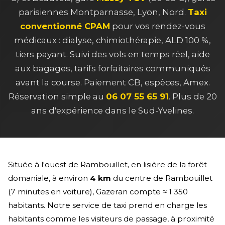
parisiennes Montparnasse, Lyon, Nord.
Taxi
conventionné CPAM
pour vos rendez-vous
médicaux : dialyse, chimiothérapie, ALD 100 %,
tiers payant. Suivi des vols en temps réel, aide
aux bagages, tarifs forfaitaires communiqués
avant la course. Paiement CB, espèces, Amex.
Réservation simple au
06 07 55 65 91
. Plus de 20
ans d'expérience dans le Sud-Yvelines.
Située à l'ouest de Rambouillet, en lisière de la forêt
domaniale, à environ
4 km
du centre de Rambouillet
(7 minutes en voiture), Gazeran compte ≈ 1 350
habitants. Notre service de taxi prend en charge les
habitants comme les visiteurs de passage, à proximité