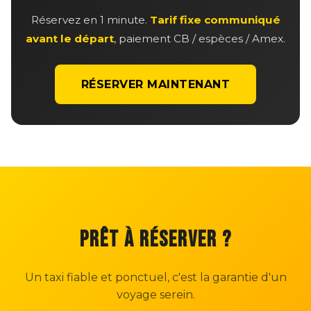
Réservez en 1 minute.
Tarif fixe communiqué
avant le départ
, paiement CB / espèces / Amex.
RÉSERVER MAINTENANT
PRÊT À RÉSERVER ?
Un taxi fiable et ponctuel, c'est la garantie d'un
voyage serein.