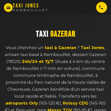
TAXI JONES
RAMBOUILLET
TAXI
GAZERAN
Vous cherchez un
taxi à Gazeran
?
Taxi Jones
,
artisan taxi basé à Rambouillet, dessert Gazeran
(78125)
24h/24 et 7j/7
. Située à 4 km du centre
de Rambouillet (~7 min en voiture), commune
commune limitrophe de Rambouillet, à
proximité du Parc naturel de la Haute Vallée de
Chevreuse, Gazeran bénéficie d'un service taxi
local rapide et fiable. Transferts vers les
aéroports Orly
(105-120 €),
Roissy CDG
(145-165
€) et Beauvais, gare
Massy TGV
(80-95 €), gares