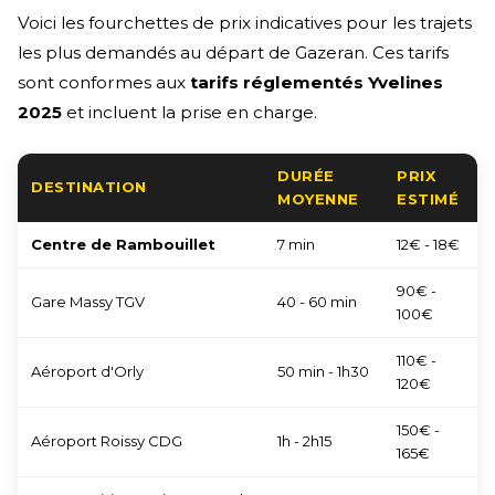
Voici les fourchettes de prix indicatives pour les trajets
les plus demandés au départ de Gazeran. Ces tarifs
sont conformes aux
tarifs réglementés Yvelines
2025
et incluent la prise en charge.
DURÉE
PRIX
DESTINATION
MOYENNE
ESTIMÉ
Centre de Rambouillet
7 min
12€ - 18€
90€ -
Gare Massy TGV
40 - 60 min
100€
110€ -
Aéroport d'Orly
50 min - 1h30
120€
150€ -
Aéroport Roissy CDG
1h - 2h15
165€